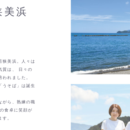
狭美浜
若狭美浜。人々は
気質は、 日々の
培われました。
「うそば」は誕生
ながら、熟練の職
まの食卓に笑顔が
ます。