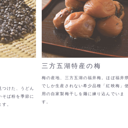
三方五湖特産の梅
梅の産地、三方五湖の福井梅。ほぼ福井
でしか生産されない希少品種「紅映梅」
見つけた、うどん
用の自家製梅干しを麺に練り込んでいま
いそば粉を季節に
す。
ます。